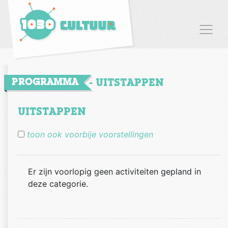
HOME
PROGRAMMA
- UITSTAPPEN
PROGRAMMA
UITSTAPPEN
Schaarbeek Laat
ça va seul
theater
muziek
toon ook voorbije voorstellingen
dans
humor
feesten en events
buurt
literatuur
debat
familie
uitstappen
55+
Er zijn voorlopig geen activiteiten gepland in
deze categorie.
CURSUS
CONTACT