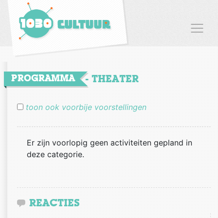
HOME
PROGRAMMA
- THEATER
PROGRAMMA
toon ook voorbije voorstellingen
Schaarbeek Laat
ça va seul
theater
muziek
dans
humor
feesten en events
buurt
Er zijn voorlopig geen activiteiten gepland in
literatuur
debat
familie
uitstappen
55+
deze categorie.
CURSUS
REACTIES
CONTACT