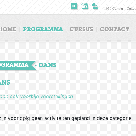
1030 Cultuur
Cultuu
HOME
PROGRAMMA
CURSUS
CONTACT
CURSUS
CONTACT
OGRAMMA
- DANS
ANS
oon ook voorbije voorstellingen
zijn voorlopig geen activiteiten gepland in deze categorie.