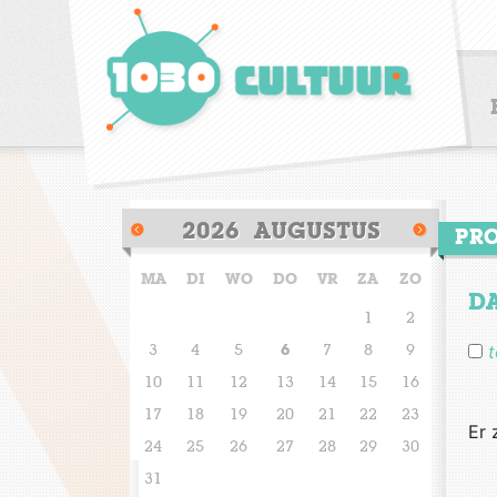
HOME
PROGRAMMA
2026
AUGUSTUS
PR
1030 Cultuur
MA
DI
WO
DO
VR
ZA
ZO
Cultuurbeleid
D
1
2
Partners
t
3
4
5
6
7
8
9
10
11
12
13
14
15
16
17
18
19
20
21
22
23
Er 
24
25
26
27
28
29
30
31