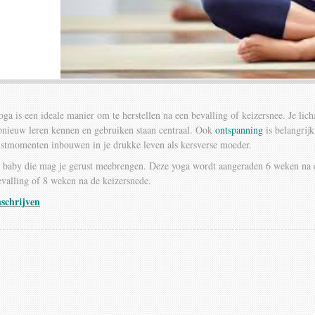
oga is een ideale manier om te herstellen na een bevalling of keizersnee. Je lic
pnieuw leren kennen en gebruiken staan centraal. Ook
ontspanning
is belangrijk.
ustmomenten inbouwen in je drukke leven als kersverse moeder.
e baby die mag je gerust meebrengen. Deze yoga wordt aangeraden 6 weken na 
evalling of 8 weken na de keizersnede.
nschrijven