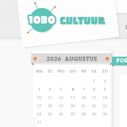
HOME
PROGRAMMA
2026
AUGUSTUS
POS
1030 Cultuur
MA
DI
WO
DO
VR
ZA
ZO
Cultuurbeleid
1
2
Partners
3
4
5
6
7
8
9
10
11
12
13
14
15
16
17
18
19
20
21
22
23
24
25
26
27
28
29
30
31