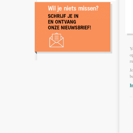
Y
o
r
J
b
I