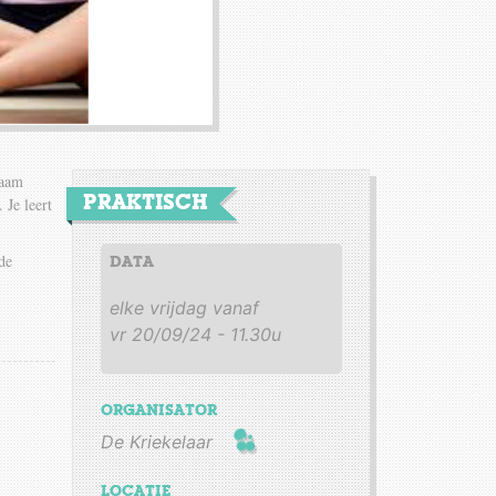
haam
PRAKTISCH
 Je leert
de
DATA
elke vrijdag vanaf
vr 20/09/24 - 11.30u
ORGANISATOR
De Kriekelaar
LOCATIE